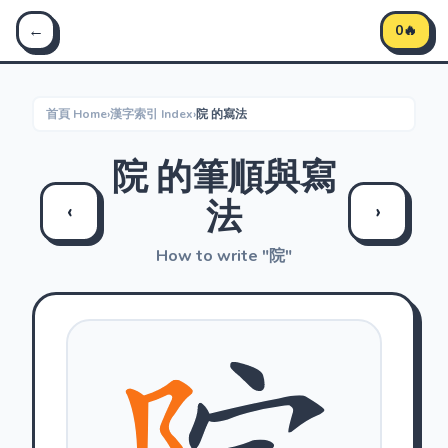
Stroke Master 筆順大師 - 學習中文筆順
←
0🔥
首頁 Home
›
漢字索引 Index
›
院 的寫法
院 的筆順與寫
法
‹
›
How to write "院"