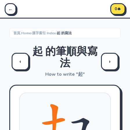
Stroke Master 筆順大師 - 學習中文筆順
←
0🔥
首頁 Home
›
漢字索引 Index
›
起 的寫法
起 的筆順與寫
法
‹
›
How to write "起"