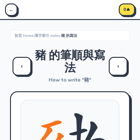
Stroke Master 筆順大師 - 學習中文筆順
←
0🔥
首頁 Home
›
漢字索引 Index
›
豬 的寫法
豬 的筆順與寫
法
‹
›
How to write "豬"