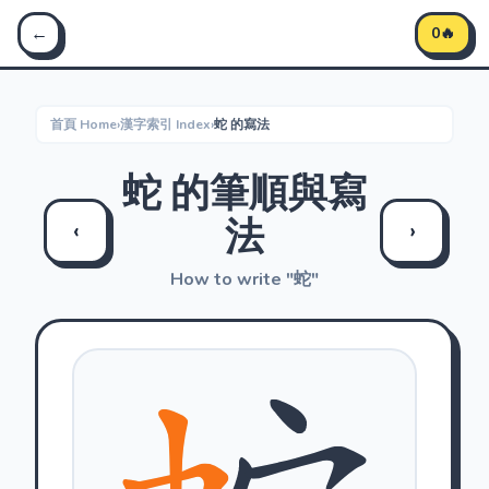
Stroke Master 筆順大師 - 學習中文筆順
←
0🔥
首頁 Home
›
漢字索引 Index
›
蛇 的寫法
蛇 的筆順與寫
法
‹
›
How to write "蛇"