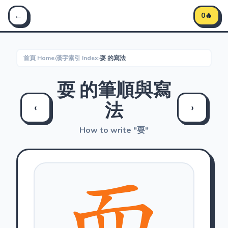
Stroke Master 筆順大師 - 學習中文筆順
←
0🔥
首頁 Home
›
漢字索引 Index
›
耍 的寫法
耍 的筆順與寫
法
‹
›
How to write "耍"