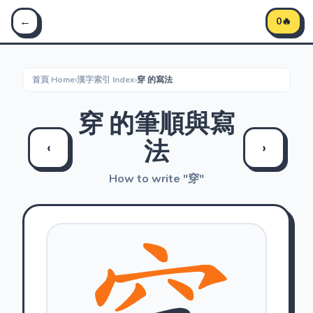
Stroke Master 筆順大師 - 學習中文筆順
←
0🔥
首頁 Home
›
漢字索引 Index
›
穿 的寫法
穿 的筆順與寫
法
‹
›
How to write "穿"