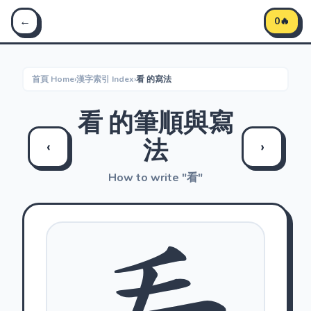
Stroke Master 筆順大師 - 學習中文筆順
←
0🔥
首頁 Home
›
漢字索引 Index
›
看 的寫法
看 的筆順與寫
法
‹
›
How to write "看"