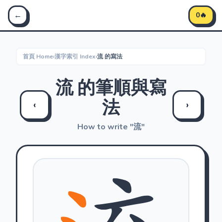
Stroke Master 筆順大師 - 學習中文筆順
←
0🔥
首頁 Home
›
漢字索引 Index
›
流 的寫法
流 的筆順與寫
法
‹
›
How to write "流"