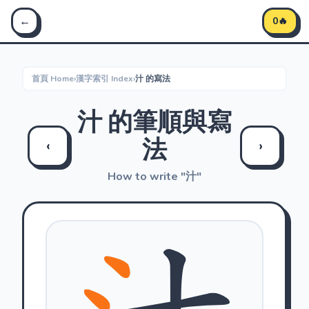
Stroke Master 筆順大師 - 學習中文筆順
←
0🔥
首頁 Home
›
漢字索引 Index
›
汁 的寫法
汁 的筆順與寫
法
‹
›
How to write "汁"