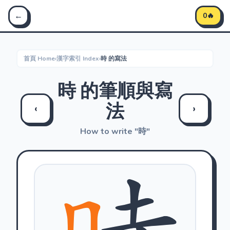
Stroke Master 筆順大師 - 學習中文筆順
←
0🔥
首頁 Home
›
漢字索引 Index
›
時 的寫法
時 的筆順與寫
法
‹
›
How to write "時"