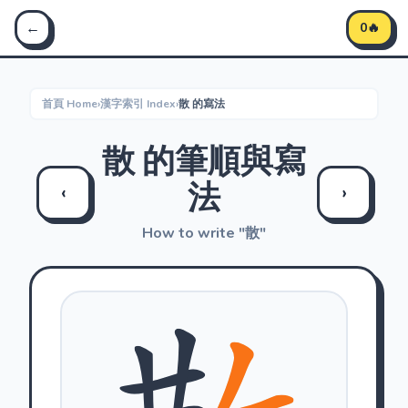
Stroke Master 筆順大師 - 學習中文筆順
←
0🔥
首頁 Home
›
漢字索引 Index
›
散 的寫法
散 的筆順與寫
法
‹
›
How to write "散"