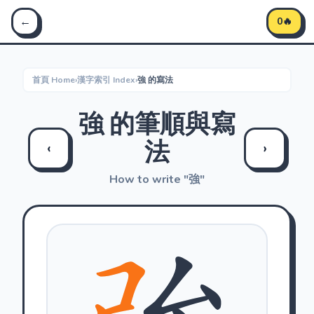
Stroke Master 筆順大師 - 學習中文筆順
←
0🔥
首頁 Home
›
漢字索引 Index
›
強 的寫法
強 的筆順與寫
法
‹
›
How to write "強"