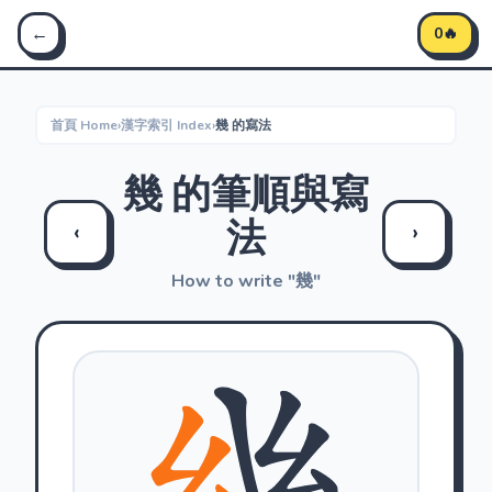
Stroke Master 筆順大師 - 學習中文筆順
←
0🔥
首頁 Home
›
漢字索引 Index
›
幾 的寫法
幾 的筆順與寫
法
‹
›
How to write "幾"