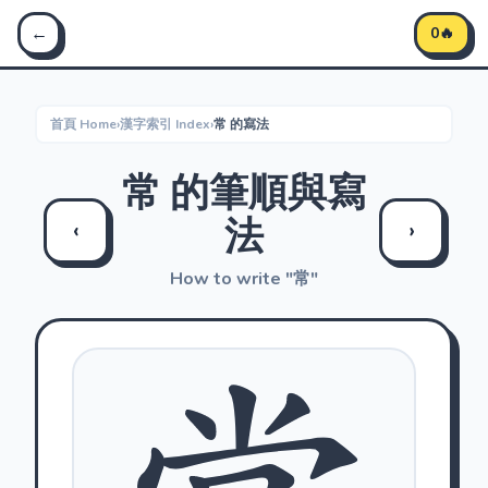
Stroke Master 筆順大師 - 學習中文筆順
←
0🔥
首頁 Home
›
漢字索引 Index
›
常 的寫法
常 的筆順與寫
法
‹
›
How to write "常"