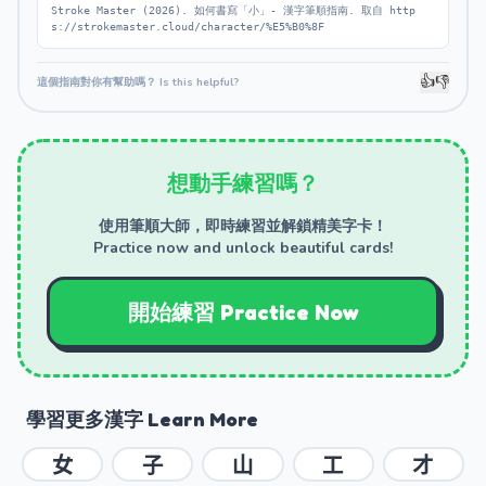
Stroke Master (2026). 如何書寫「小」- 漢字筆順指南. 取自 http
s://strokemaster.cloud/character/%E5%B0%8F
👍
👎
這個指南對你有幫助嗎？ Is this helpful?
想動手練習嗎？
使用筆順大師，即時練習並解鎖精美字卡！
Practice now and unlock beautiful cards!
開始練習 Practice Now
學習更多漢字 Learn More
女
子
山
工
才