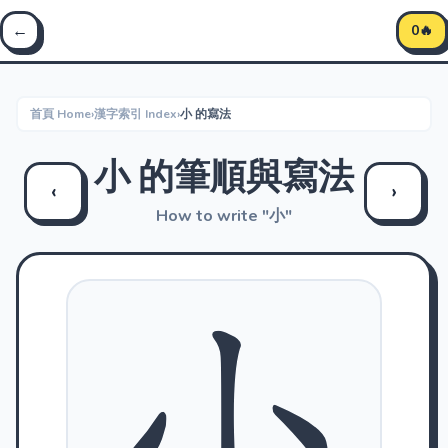
←
0🔥
首頁 Home
›
漢字索引 Index
›
小 的寫法
小 的筆順與寫法
‹
›
How to write "小"