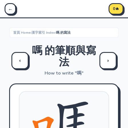
Stroke Master 筆順大師 - 學習中文筆順
←
0🔥
首頁 Home
›
漢字索引 Index
›
嗎 的寫法
嗎 的筆順與寫
法
‹
›
How to write "嗎"