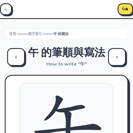
←
0🔥
首頁 Home
›
漢字索引 Index
›
午 的寫法
午 的筆順與寫法
‹
›
How to write "午"