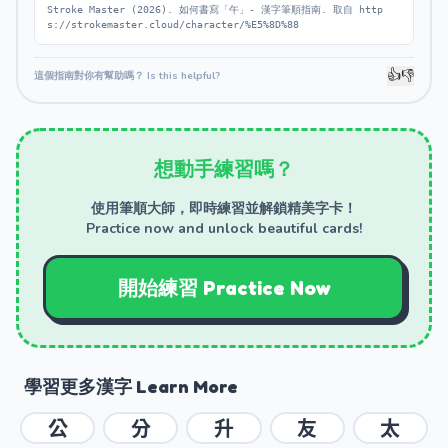
Stroke Master (2026). 如何書寫「午」- 漢字筆順指南. 取自 http
s://strokemaster.cloud/character/%E5%8D%88
👍
👎
這個指南對你有幫助嗎？ Is this helpful?
想動手練習嗎？
使用筆順大師，即時練習並解鎖精美字卡！
Practice now and unlock beautiful cards!
開始練習 Practice Now
學習更多漢字 Learn More
公
分
升
友
太