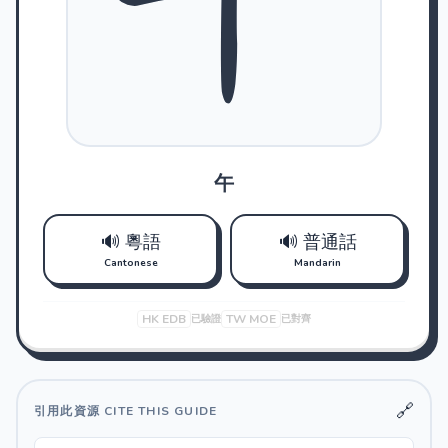
午
🔊 粵語
🔊 普通話
Cantonese
Mandarin
HK EDB
TW MOE
已驗證
已對齊
🔗
引用此資源 CITE THIS GUIDE