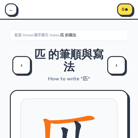
Stroke Master 筆順大師 - 學習中文筆順
←
0🔥
首頁 Home
›
漢字索引 Index
›
匹 的寫法
匹 的筆順與寫
法
‹
›
How to write "匹"