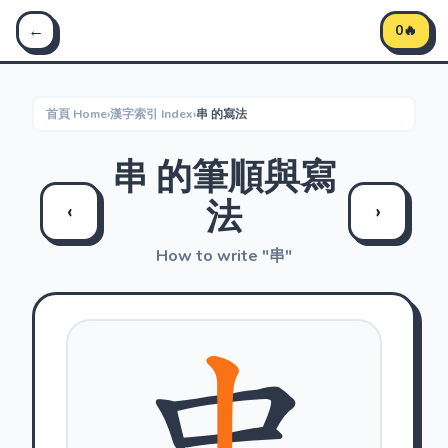
Stroke Master 筆順大師 - 學習中文筆順
←
0🔥
首頁 Home
›
漢字索引 Index
›
串 的寫法
串 的筆順與寫
法
‹
›
How to write "串"